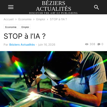
BÉZIERS
ACTUALITÉS
DISCOVER THE ART OF PUBLISHING
Accueil
Economie
Emploi
STOP à l’IA ?
Economie
Emploi
STOP à l’IA ?
308
0
Par
Béziers Actualités
-
juin 16, 2026