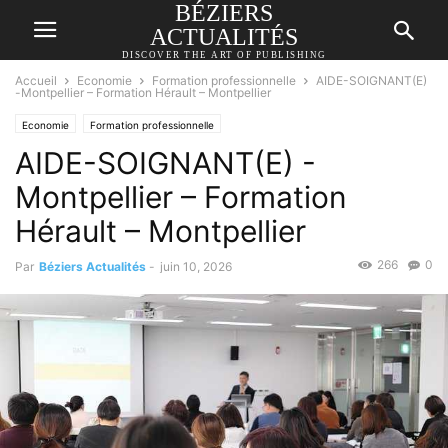
BÉZIERS
ACTUALITÉS
DISCOVER THE ART OF PUBLISHING
Accueil
Economie
Formation professionnelle
AIDE-SOIGNANT(E)
-Montpellier – Formation Hérault – Montpellier
Economie
Formation professionnelle
AIDE-SOIGNANT(E) -
Montpellier – Formation
Hérault – Montpellier
266
0
Par
Béziers Actualités
-
juin 10, 2026