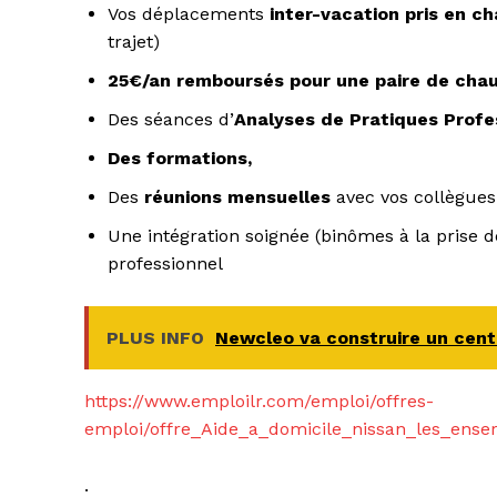
Vos déplacements
inter-vacation pris en c
trajet)
25€/an remboursés pour une paire de chau
Des séances d’
Analyses de Pratiques Profe
Des formations,
Des
réunions mensuelles
avec vos collègues
Une intégration soignée (binômes à la prise 
professionnel
PLUS INFO
Newcleo va construire un centr
https://www.emploilr.com/emploi/offres-
emploi/offre_Aide_a_domicile_nissan_les_ens
.