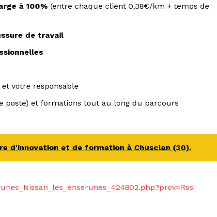
harge à 100%
(entre chaque client 0,38€/km + temps de
ssure de travail
ssionnelles
 et votre responsable
de poste) et formations tout au long du parcours
e d'innovation et de formation à Chusclan (30).
erunes_Nissan_les_enserunes_424802.php?prov=Rss