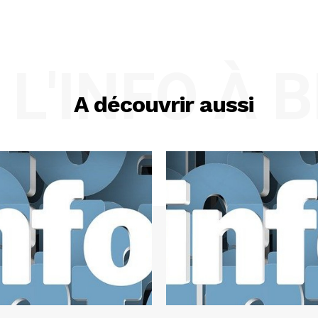
L'INFO À 
A découvrir aussi