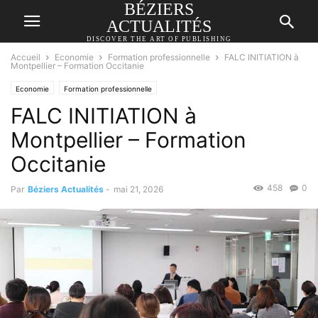
BÉZIERS
ACTUALITÉS
DISCOVER THE ART OF PUBLISHING
Accueil
Economie
Formation professionnelle
FALC INITIATION à
Montpellier – Formation Occitanie
Economie
Formation professionnelle
FALC INITIATION à
Montpellier – Formation
Occitanie
458
0
Par
Béziers Actualités
-
mai 21, 2026