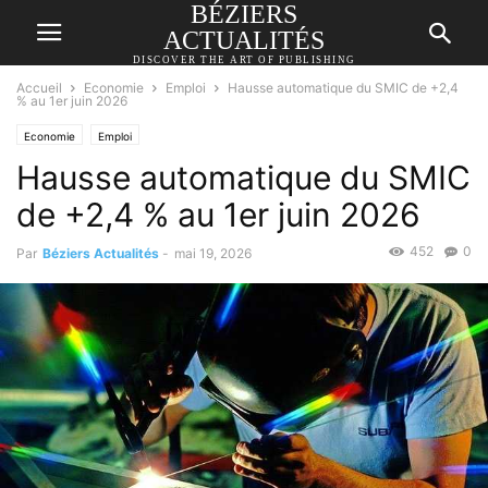
BÉZIERS
ACTUALITÉS
DISCOVER THE ART OF PUBLISHING
Accueil
Economie
Emploi
Hausse automatique du SMIC de +2,4
% au 1er juin 2026
Economie
Emploi
Hausse automatique du SMIC
de +2,4 % au 1er juin 2026
452
0
Par
Béziers Actualités
-
mai 19, 2026