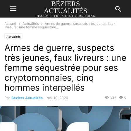
BÉZIERS
ACTUALITÉS
DISCOVER THE ART OF PUBLISHING
Accueil
Actualités
Armes de guerre, suspects très jeunes, faux
livreurs : une femme séquestrée...
Actualités
Armes de guerre, suspects
très jeunes, faux livreurs : une
femme séquestrée pour ses
cryptomonnaies, cinq
hommes interpellés
527
0
Par
Béziers Actualités
-
mai 10, 2026