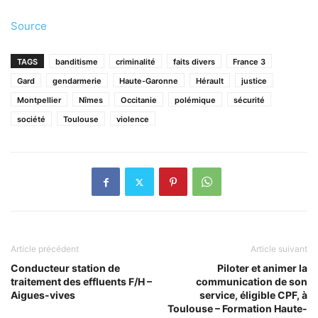
Source
TAGS
banditisme
criminalité
faits divers
France 3
Gard
gendarmerie
Haute-Garonne
Hérault
justice
Montpellier
Nîmes
Occitanie
polémique
sécurité
société
Toulouse
violence
Article précédent
Article suivant
Conducteur station de
Piloter et animer la
traitement des effluents F/H –
communication de son
Aigues-vives
service, éligible CPF, à
Toulouse – Formation Haute-