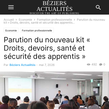
BÉZIERS
ACTUALITÉS
DISCOVER THE ART OF PUBLISHING
Accueil
Economie
Formation professionnelle
Parution du nouveau
kit « Droits, devoirs, santé et sécurité des apprentis...
Economie
Formation professionnelle
Parution du nouveau kit «
Droits, devoirs, santé et
sécurité des apprentis »
492
0
Par
Béziers Actualités
-
mai 7, 2026