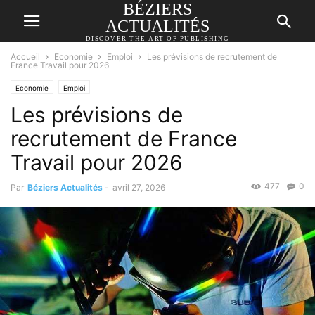
BÉZIERS
ACTUALITÉS
DISCOVER THE ART OF PUBLISHING
Accueil
Economie
Emploi
Les prévisions de recrutement de
France Travail pour 2026
Economie
Emploi
Les prévisions de
recrutement de France
Travail pour 2026
477
0
Par
Béziers Actualités
-
avril 27, 2026