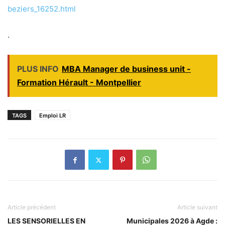
beziers_16252.html
.
PLUS INFO
MBA Manager de business unit -
Formation Hérault - Montpellier
TAGS
Emploi LR
Article précédent
Article suivant
LES SENSORIELLES EN
Municipales 2026 à Agde :