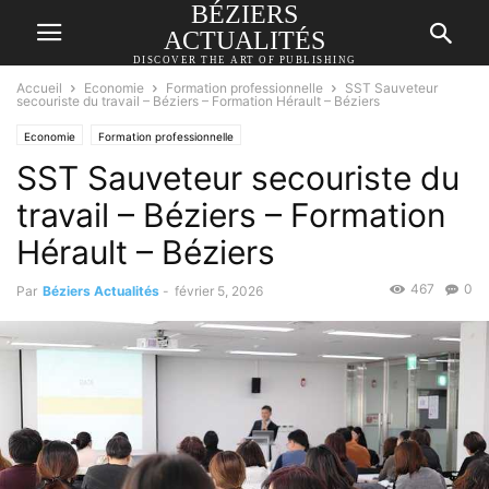
BÉZIERS
ACTUALITÉS
DISCOVER THE ART OF PUBLISHING
Accueil
Economie
Formation professionnelle
SST Sauveteur
secouriste du travail – Béziers – Formation Hérault – Béziers
Economie
Formation professionnelle
SST Sauveteur secouriste du
travail – Béziers – Formation
Hérault – Béziers
467
0
Par
Béziers Actualités
-
février 5, 2026