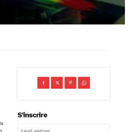
S'inscrire
ds
n