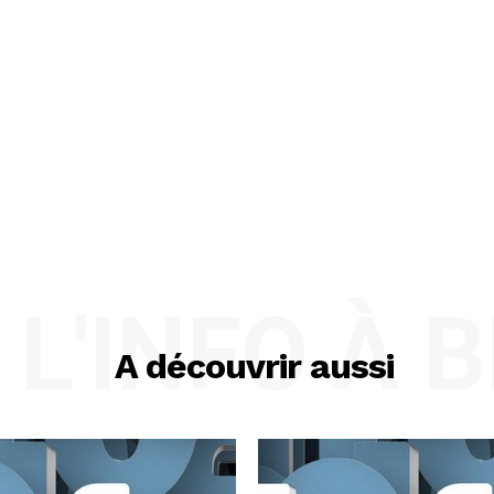
L'INFO À 
A découvrir aussi