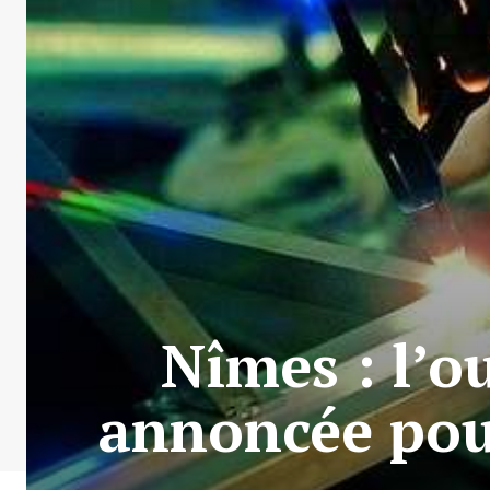
Nîmes : l’o
annoncée pou