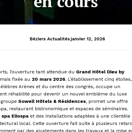
en cours
Béziers Actualités
janvier 12, 2026
rts, l’ouverture tant attendue du
Grand Hôtel Dieu by
mais fixée au
20 mars 2026
. L’établissement cinq étoiles,
célèbres Arènes et du centre des congrès, occupe un
nt réhabilité pour devenir un nouvel emblème du luxe
e groupe
Sowell Hôtels & Résidences
, promet une offre
a, restaurant bistronomique et espaces de séminaires.
n
spa Eliospa
et des installations adaptées à une clientèle
tectural local. Cette ouverture fait suite à plusieurs retar
amment par des ajustements dans les travaux et la mise e