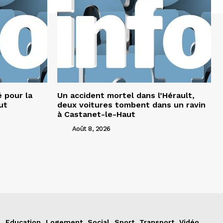
 pour la
Un accident mortel dans l’Hérault,
ut
deux voitures tombent dans un ravin
à Castanet-le-Haut
Août 8, 2026
e
Education
Logement
Social
Sport
Transport
Vidéo