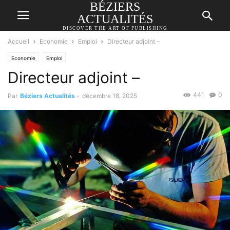
BÉZIERS
ACTUALITÉS
DISCOVER THE ART OF PUBLISHING
Accueil
Economie
Emploi
Directeur adjoint –
Economie
Emploi
Directeur adjoint –
441
0
Par
Béziers Actualités
-
décembre 18, 2025