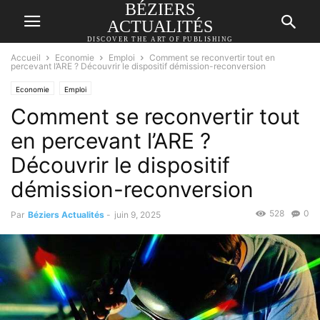
BÉZIERS
ACTUALITÉS
DISCOVER THE ART OF PUBLISHING
Accueil
Economie
Emploi
Comment se reconvertir tout en
percevant l’ARE ? Découvrir le dispositif démission-reconversion
Economie
Emploi
Comment se reconvertir tout
en percevant l’ARE ?
Découvrir le dispositif
démission-reconversion
528
0
Par
Béziers Actualités
-
juin 9, 2025