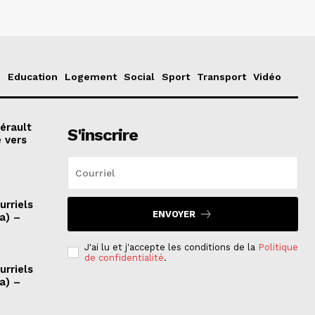
e
Education
Logement
Social
Sport
Transport
Vidéo
érault
S'inscrire
é vers
urriels
ENVOYER
a) –
J'ai lu et j'accepte les conditions de la
Politique
de confidentialité
.
urriels
a) –