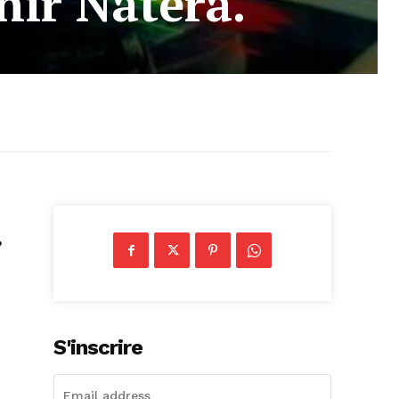
nir Natera.
,
S'inscrire