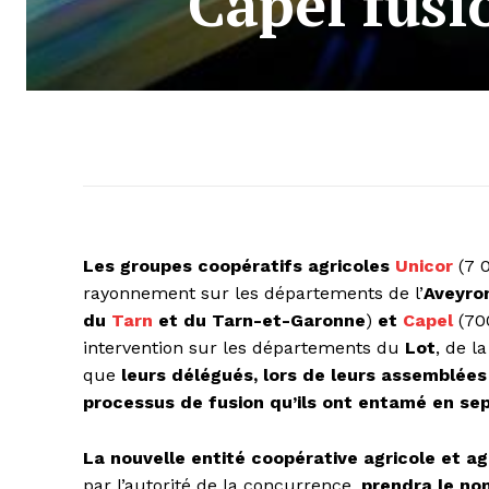
Capel fusi
Les groupes coopératifs agricoles
Unicor
(7 
rayonnement sur les départements de l’
Aveyro
du
Tarn
et du Tarn-et-Garonne
)
et
Capel
(70
intervention sur les départements du
Lot
, de l
que
leurs délégués, lors de leurs assemblées
processus de fusion qu’ils ont entamé en se
La nouvelle entité coopérative agricole et a
par l’autorité de la concurrence,
prendra le n