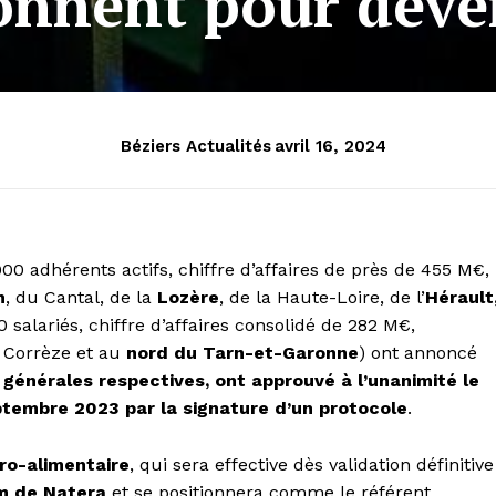
onnent pour deve
Béziers Actualités
avril 16, 2024
000 adhérents actifs, chiffre d’affaires de près de 455 M€,
n
, du Cantal, de la
Lozère
, de la Haute-Loire, de l’
Hérault
0 salariés, chiffre d’affaires consolidé de 282 M€,
a Corrèze et au
nord du Tarn-et-Garonne
) ont annoncé
 générales respectives, ont approuvé à l’unanimité le
ptembre 2023 par la signature d’un protocole
.
gro-alimentaire
, qui sera effective dès validation définitive
om de Natera
et se positionnera comme le référent