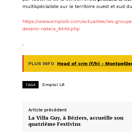
multispécialiste sur le territoire ouest et sud d
https://www.emploilr.com/actualites/les-groupe
devenir-natera_8449.php
.
PLUS INFO
Head of crm (f/h) - Montpellie
Emploi LR
TAGS
Article précédent
La Villa Guy, à Béziers, accueille son
quatrième Festivins