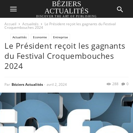
BÉZIERS
ACTUALITÉS
DISCOVER THE ART OF PUBLISHING
Accueil
Actualités
Le Président reçoit les gagnants du Festival
Croquembouches 2024
Actualités
Economie
Entreprise
Le Président reçoit les gagnants
du Festival Croquembouches
2024
288
0
Par
Béziers Actualités
-
avril 2, 2024