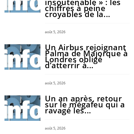
insoutenable » : les
chiffres à peine
croyables de la...
août 5, 2026
Un Airbus rejoignant
Palma de Majorque à
Londres obligé
d’atterrir à...
août 5, 2026
Un an après, retour
sur le mégafeu qui a
ravagé les...
août 5, 2026