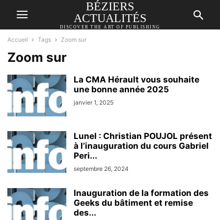
BÉZIERS
ACTUALITÉS
DISCOVER THE ART OF PUBLISHING
Accueil
Tags
Zoom sur
Zoom sur
La CMA Hérault vous souhaite
une bonne année 2025
janvier 1, 2025
Lunel : Christian POUJOL présent
à l’inauguration du cours Gabriel
Peri...
septembre 26, 2024
Inauguration de la formation des
Geeks du bâtiment et remise
des...