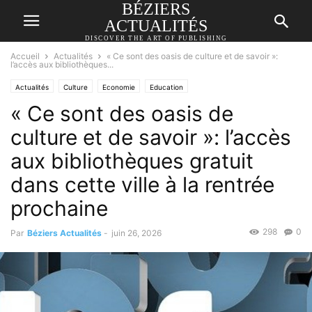
BÉZIERS
ACTUALITÉS
DISCOVER THE ART OF PUBLISHING
Accueil
Actualités
« Ce sont des oasis de culture et de savoir »:
l’accès aux bibliothèques...
Actualités
Culture
Economie
Education
« Ce sont des oasis de
culture et de savoir »: l’accès
aux bibliothèques gratuit
dans cette ville à la rentrée
prochaine
298
0
Par
Béziers Actualités
-
juin 26, 2026