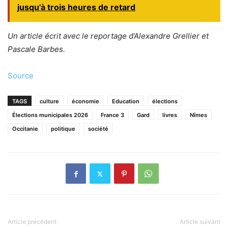
jusqu'à trois heures de retard
Un article écrit avec le reportage d’Alexandre Grellier et
Pascale Barbes.
Source
TAGS
culture
économie
Education
élections
Élections municipales 2026
France 3
Gard
livres
Nîmes
Occitanie
politique
société
Article précédent
Article suivant