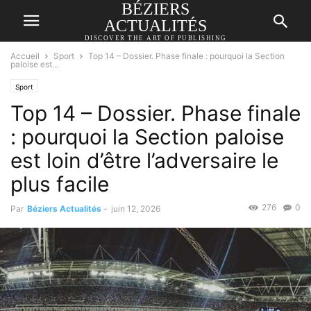
BÉZIERS
ACTUALITÉS
DISCOVER THE ART OF PUBLISHING
Accueil
Sport
Top 14 – Dossier. Phase finale : pourquoi la Section
paloise est...
Sport
Top 14 – Dossier. Phase finale
: pourquoi la Section paloise
est loin d’être l’adversaire le
plus facile
276
0
Par
Béziers Actualités
-
juin 12, 2026