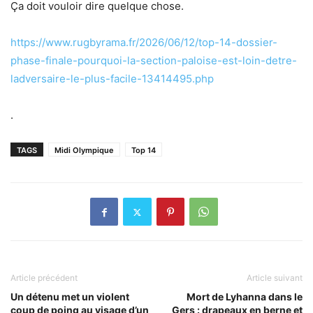
Ça doit vouloir dire quelque chose.
https://www.rugbyrama.fr/2026/06/12/top-14-dossier-
phase-finale-pourquoi-la-section-paloise-est-loin-detre-
ladversaire-le-plus-facile-13414495.php
.
TAGS
Midi Olympique
Top 14
Article précédent
Article suivant
Un détenu met un violent
Mort de Lyhanna dans le
coup de poing au visage d’un
Gers : drapeaux en berne et