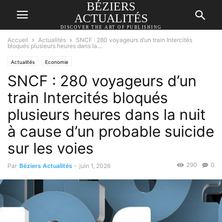
BÉZIERS
ACTUALITÉS
DISCOVER THE ART OF PUBLISHING
Accueil
Actualités
SNCF : 280 voyageurs d’un train Intercités
bloqués plusieurs heures dans la...
Actualités
Economie
SNCF : 280 voyageurs d’un
train Intercités bloqués
plusieurs heures dans la nuit
à cause d’un probable suicide
sur les voies
290
0
Par
Béziers Actualités
-
juin 1, 2026