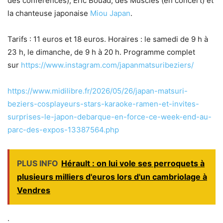
des conférences), Éric Bouad, des Musclés (en concert) et
la chanteuse japonaise
Miou Japan
.
Tarifs : 11 euros et 18 euros. Horaires : le samedi de 9 h à
23 h, le dimanche, de 9 h à 20 h. Programme complet
sur
https://www.instagram.com/japanmatsuribeziers/
https://www.midilibre.fr/2026/05/26/japan-matsuri-
beziers-cosplayeurs-stars-karaoke-ramen-et-invites-
surprises-le-japon-debarque-en-force-ce-week-end-au-
parc-des-expos-13387564.php
PLUS INFO
Hérault : on lui vole ses perroquets à
plusieurs milliers d'euros lors d'un cambriolage à
Vendres
.