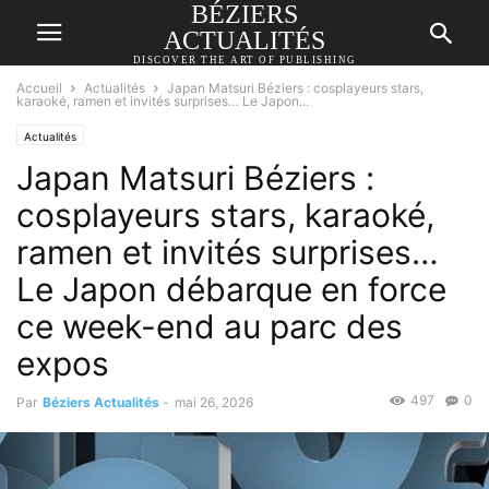
BÉZIERS
ACTUALITÉS
DISCOVER THE ART OF PUBLISHING
Accueil
Actualités
Japan Matsuri Béziers : cosplayeurs stars,
karaoké, ramen et invités surprises… Le Japon...
Actualités
Japan Matsuri Béziers :
cosplayeurs stars, karaoké,
ramen et invités surprises…
Le Japon débarque en force
ce week-end au parc des
expos
497
0
Par
Béziers Actualités
-
mai 26, 2026