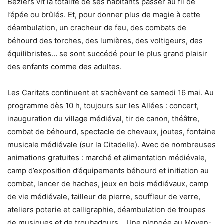
Béziers vit la totalité de ses habitants passer au fil de
l’épée ou brûlés. Et, pour donner plus de magie à cette
déambulation, un cracheur de feu, des combats de
béhourd des torches, des lumières, des voltigeurs, des
équilibristes… se sont succédé pour le plus grand plaisir
des enfants comme des adultes.
Les Caritats continuent et s’achèvent ce samedi 16 mai. Au
programme dès 10 h, toujours sur les Allées : concert,
inauguration du village médiéval, tir de canon, théâtre,
combat de béhourd, spectacle de chevaux, joutes, fontaine
musicale médiévale (sur la Citadelle). Avec de nombreuses
animations gratuites : marché et alimentation médiévale,
camp d’exposition d’équipements béhourd et initiation au
combat, lancer de haches, jeux en bois médiévaux, camp
de vie médiévale, tailleur de pierre, souffleur de verre,
ateliers poterie et calligraphie, déambulation de troupes
de musiques et de troubadours… Une plongée au Moyen-