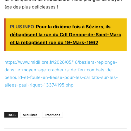
âge des plus délicieuses !
PLUS INFO
Pour la dixième fois à Béziers, ils
débaptisent la rue du Cdt Denoix-de-Saint-Marc
et la rebaptisent rue du 19-Mars-1962
https://www.midilibre.fr/2026/05/16/beziers-replonge-
dans-le-moyen-age-cracheurs-de-feu-combats-de-
behourd-et-foule-en-liesse-pour-les-caritats-sur-les-
allees-paul-riquet-13374195.php
.
TAGS
Midi libre
Traditions