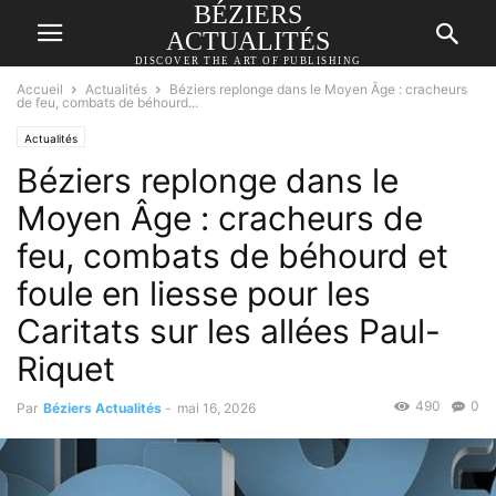
BÉZIERS
ACTUALITÉS
DISCOVER THE ART OF PUBLISHING
Accueil
Actualités
Béziers replonge dans le Moyen Âge : cracheurs
de feu, combats de béhourd...
Actualités
Béziers replonge dans le
Moyen Âge : cracheurs de
feu, combats de béhourd et
foule en liesse pour les
Caritats sur les allées Paul-
Riquet
490
0
Par
Béziers Actualités
-
mai 16, 2026