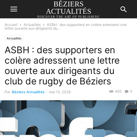
BÉZIERS
ACTUALITÉS
DISCOVER THE ART OF PUBLISHING
Accueil
Actualités
ASBH : des supporters en colère adressent une
lettre ouverte aux dirigeants du...
Actualités
ASBH : des supporters en
colère adressent une lettre
ouverte aux dirigeants du
club de rugby de Béziers
462
0
Par
Béziers Actualités
-
mai 15, 2026