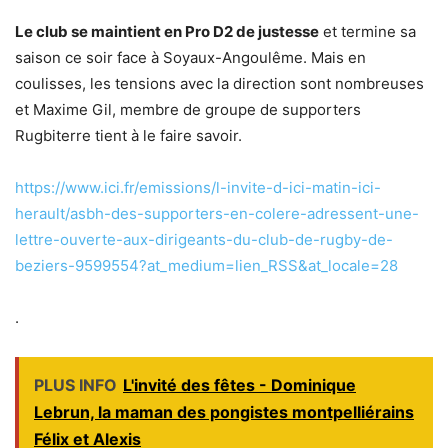
Le club se maintient en Pro D2 de justesse
et termine sa
saison ce soir face à Soyaux-Angoulême. Mais en
coulisses, les tensions avec la direction sont nombreuses
et Maxime Gil, membre de groupe de supporters
Rugbiterre tient à le faire savoir.
https://www.ici.fr/emissions/l-invite-d-ici-matin-ici-
herault/asbh-des-supporters-en-colere-adressent-une-
lettre-ouverte-aux-dirigeants-du-club-de-rugby-de-
beziers-9599554?at_medium=lien_RSS&at_locale=28
.
PLUS INFO
L'invité des fêtes - Dominique
Lebrun, la maman des pongistes montpelliérains
Félix et Alexis