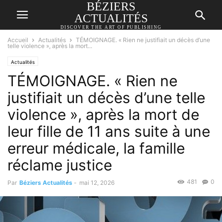
BÉZIERS
ACTUALITÉS
DISCOVER THE ART OF PUBLISHING
Accueil
Actualités
TÉMOIGNAGE. « Rien ne justifiait un décès d’une
telle violence », après la mort...
Actualités
TÉMOIGNAGE. « Rien ne
justifiait un décès d’une telle
violence », après la mort de
leur fille de 11 ans suite à une
erreur médicale, la famille
réclame justice
481
0
Par
Béziers Actualités
-
mai 12, 2026