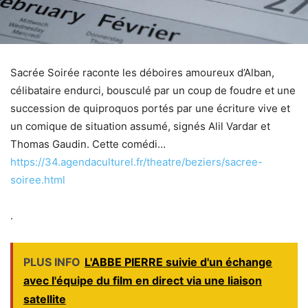
Sacrée Soirée raconte les déboires amoureux d’Alban,
célibataire endurci, bousculé par un coup de foudre et une
succession de quiproquos portés par une écriture vive et
un comique de situation assumé, signés Alil Vardar et
Thomas Gaudin. Cette comédi…
https://34.agendaculturel.fr/theatre/beziers/sacree-
soiree.html
.
PLUS INFO
L'ABBE PIERRE suivie d'un échange
avec l'équipe du film en direct via une liaison
satellite