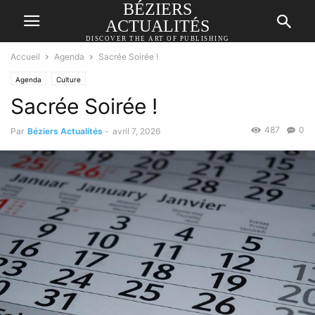
BÉZIERS
ACTUALITÉS
DISCOVER THE ART OF PUBLISHING
Accueil
Agenda
Sacrée Soirée !
Agenda
Culture
Sacrée Soirée !
487
0
Par
Béziers Actualités
-
avril 7, 2026