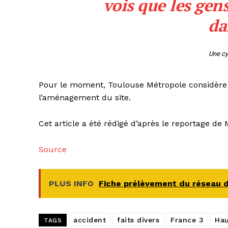
vois que les gens
da
Une cy
Pour le moment, Toulouse Métropole considère q
l’aménagement du site.
Cet article a été rédigé d’après le reportage de
Source
PLUS INFO
Fiche prélèvement du réseau d
accident
faits divers
France 3
Ha
TAGS