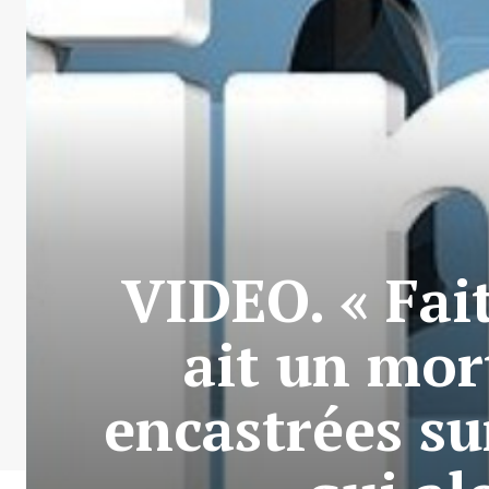
VIDEO. « Fai
ait un mort
encastrées su