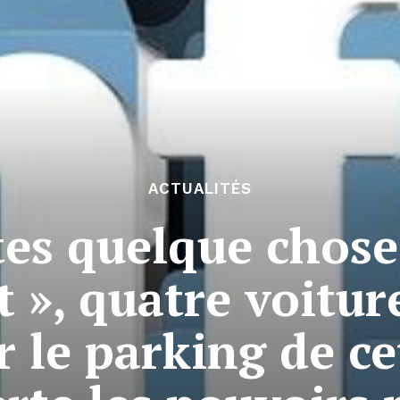
ACTUALITÉS
tes quelque chose 
 », quatre voitur
r le parking de ce