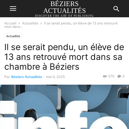
BÉZIERS
ACTUALITÉS
DISCOVER THE ART OF PUBLISHING
Accueil
Actualités
Il se serait pendu, un élève de 13 ans retrouvé
mort dans...
Actualités
Il se serait pendu, un élève de
13 ans retrouvé mort dans sa
chambre à Béziers
570
0
Par
Béziers Actualités
-
mai 6, 2025