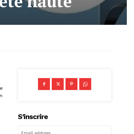
tête haute
te
en
S'inscrire