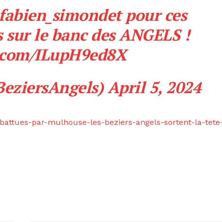
fabien_simondet pour ces
 sur le banc des ANGELS !
r.com/ILupH9ed8X
BeziersAngels)
April 5, 2024
-battues-par-mulhouse-les-beziers-angels-sortent-la-tete